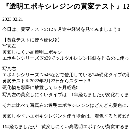
『透明エポキシレジンの黄変テスト』1
2023.02.21
今日は、黄変テストの12ヶ月途中経過を見てみましょう‼️
【黄変テストに使う硬化物】
写真左
黄変しにくい高透明エポキシ
エポキシシリーズ No39でツルツルレジン鏡餅を作るのに使
写真右
エポキシシリーズ No46などで使用している24h硬化タイプ
黄変テストを2022年2月22日からスタート‼️
硬化物を窓際に放置して12ヶ月経過❗️
写真左の黄変しにくいタイプは、1年経ちましたが変化なくまだ
それに比べて写真右の透明エポキシレジンはどんどん黄色に…‼
黄変しやすいエポキシレジンを使う場合は、着色すると黄変が目
1年経ちましたが、黄変しにくい高透明エポキシが黄変するまで