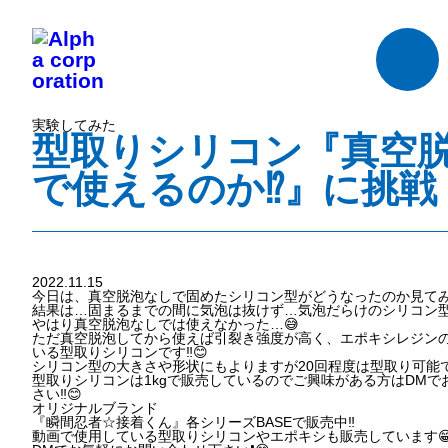
実験してみた
型取りシリコン『真空
で使えるのか⁉️』に挑戦 
2022.11.15
今日は、真空脱泡なしで固めたシリコン型がどうなったのか見てみま
結果は…固まるまでの間に気泡は抜けず…気泡だらけのシリコン型が
やはり真空脱泡なしでは使えなかった…😅
ただ真空脱泡してから使えば引裂き強度が高く、エポキシレジン
いる型取りシリコンです‼️😊
シリコン型の大きさや形状にもよりますが20回程度は型取り可能で
型取りシリコンは1kgで販売しているのでご興味がある方はDMで
さい‼️😊
オリジナルブランド
『瞬間忍者☆接着くん』各シリーズBASEで販売中‼️
動画で使用している型取りシリコンやエポキシも販売しています