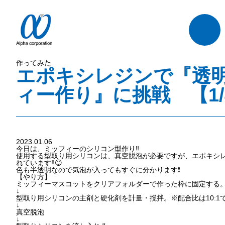
作ってみた
エポキシレジンで『透
ィー作り』に挑戦 【1/
2023.01.06
今日は、ミッフィーのシリコン型作り‼️
使用する型取り用シリコンは、真空脱泡が必要ですが、エポキシ
れています‼️😊
色も半透明なので気泡が入ってもすぐに分かります❗️
【やり方】
ミッフィーマスコットをクリアフォルダーで作った枠に固定する
↓
型取り用シリコンの主剤と硬化剤を計量・撹拌。※配合比は10:1
↓
真空脱泡
↓