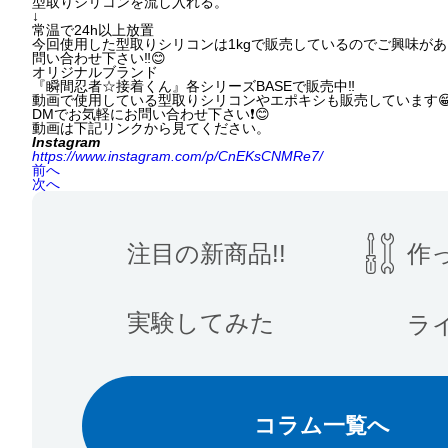
型取りシリコンを流し入れる。
↓
常温で24h以上放置
今回使用した型取りシリコンは1kgで販売しているのでご興味があ
問い合わせ下さい‼️😊
オリジナルブランド
『瞬間忍者☆接着くん』各シリーズBASEで販売中‼️
動画で使用している型取りシリコンやエポキシも販売しています
DMでお気軽にお問い合わせ下さい❗️😊
動画は下記リンクから見てください。
Instagram
https://www.instagram.com/p/CnEKsCNMRe7/
前へ
次へ
注目の新商品!!
作
実験してみた
ラ
コラム一覧へ