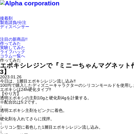
接着剤
製造請負/分注
ディスペンサー
注目の新商品!!
作ってみた
実験してみた
ライフハック
コラム一覧へ
作ってみた
エポキシレジンで『ミニーちゃんマグネット作
3】
2023.01.26
今日は、1層目エポキシレジン流し込み‼️
100均で購入したディズニーキャラクターのシリコンモールドを使用しま
エポキシは24h硬化タイプ‼️
【やり方】
透明エポキシの主剤10gと硬化剤4gを計量する。
※配合比は5:2です。
↓
透明エポキシ主剤をピンクに着色。
↓
硬化剤を入れてさらに撹拌。
↓
シリコン型に着色した1層目エポキシレジン流し込み。
↓