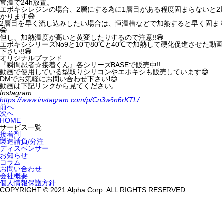
常温で24h放置。
エポキシレジンの場合、2層にする為に1層目がある程度固まらないと
かります😅
2層目を早く流し込みしたい場合は、恒温槽などで加熱すると早く固まり
😁
但し、加熱温度が高いと黄変したりするので注意‼️😅
エポキシシリーズNo9と10で80℃と40℃で加熱して硬化促進させた
下さい‼️😁
オリジナルブランド
『瞬間忍者☆接着くん』各シリーズBASEで販売中‼️
動画で使用している型取りシリコンやエポキシも販売しています😁
DMでお気軽にお問い合わせ下さい❗️😊
動画は下記リンクから見てください。
Instagram
https://www.instagram.com/p/Cn3w6n6rKTL/
前へ
次へ
HOME
サービス一覧
接着剤
製造請負/分注
ディスペンサー
お知らせ
コラム
お問い合わせ
会社概要
個人情報保護方針
COPYRIGHT © 2021 Alpha Corp. ALL RIGHTS RESERVED.