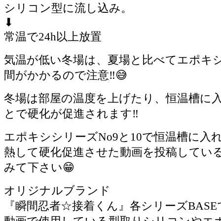
シリコン型に流し込み。
⬇︎
常温で24h以上放置
気温が低い冬場は、夏場と比べてエポキ
間がかかるので注意‼️😅
冬場は部屋の温度を上げたり、恒温槽に
とで硬化が促進されます‼️
エポキシシリーズNo9と10で恒温槽に入
熱して硬化促進させた動画を投稿してい
みて下さい😁
オリジナルブランド
『瞬間忍者☆接着くん』各シリーズBASEで