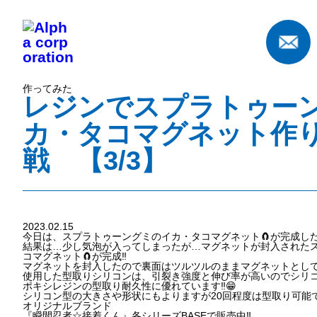
作ってみた
レジンでスプラトゥー
カ・タコマグネット作
戦 【3/3】
2023.02.15
今日は、スプラトゥーングミのイカ・タコマグネット🧲が完成した
結果は…少し気泡が入ってしまったが…マグネットが封入されたス
コマグネット🧲が完成‼️
マグネットを封入したので裏面はツルツルのままマグネットとして使
使用した型取りシリコンは、引裂き強度と伸び率が高いのでシリ
ポキシレジンの型取り耐久性に優れています‼️😁
シリコン型の大きさや形状にもよりますが20回程度は型取り可能で
オリジナルブランド
『瞬間忍者☆接着くん』各シリーズBASEで販売中‼️