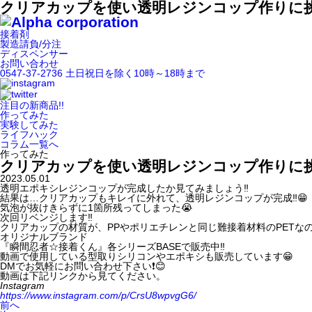
クリアカップを使い透明レジンコップ作りに挑
接着剤
製造請負/分注
ディスペンサー
お問い合わせ
0547-37-2736
土日祝日を除く10時～18時まで
注目の新商品!!
作ってみた
実験してみた
ライフハック
コラム一覧へ
作ってみた
クリアカップを使い透明レジンコップ作りに挑
2023.05.01
透明エポキシレジンコップが完成したか見てみましょう‼️
結果は…クリアカップもキレイに外れて、透明レジンコップが完成‼️😁
気泡が抜けきらずに1箇所残ってしまった😭
次回リベンジします‼️
クリアカップの材質が、PPやポリエチレンと同じ難接着材料のPETなの
オリジナルブランド
『瞬間忍者☆接着くん』各シリーズBASEで販売中‼️
動画で使用している型取りシリコンやエポキシも販売しています😁
DMでお気軽にお問い合わせ下さい❗️😊
動画は下記リンクから見てください。
Instagram
https://www.instagram.com/p/CrsU8wpvgG6/
前へ