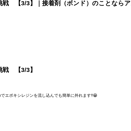
戦 【3/3】｜接着剤（ボンド）のことなら
戦 【3/3】
でエポキシレジンを流し込んでも簡単に外れます‼️😁