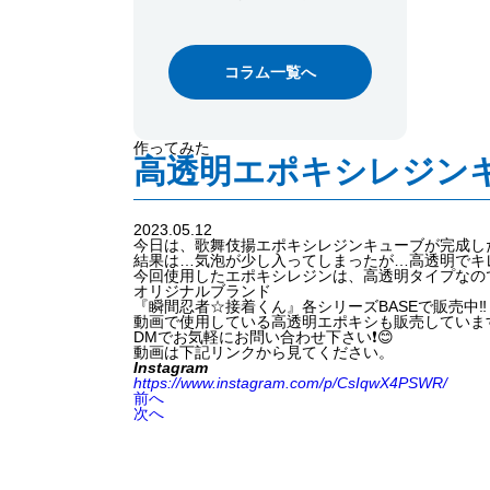
コラム一覧へ
作ってみた
高透明エポキシレジンキ
2023.05.12
今日は、歌舞伎揚エポキシレジンキューブが完成した
結果は…気泡が少し入ってしまったが…高透明でキレ
今回使用したエポキシレジンは、高透明タイプなので
オリジナルブランド
『瞬間忍者☆接着くん』各シリーズBASEで販売中‼️
動画で使用している高透明エポキシも販売しています
DMでお気軽にお問い合わせ下さい❗️😊
動画は下記リンクから見てください。
Instagram
https://www.instagram.com/p/CsIqwX4PSWR/
前へ
次へ