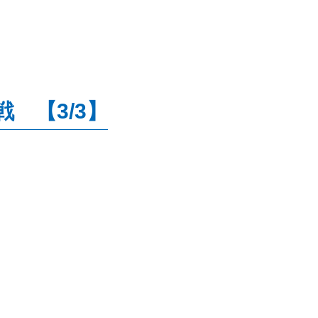
 【3/3】