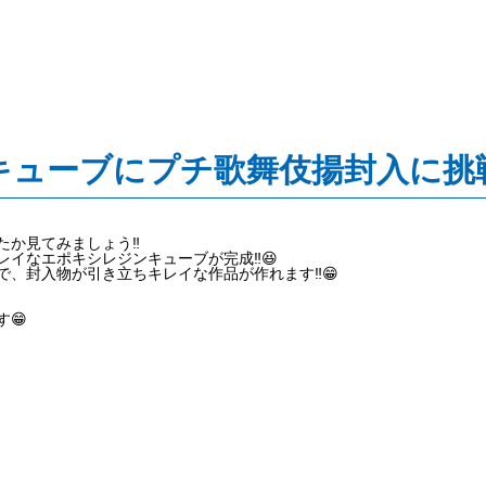
ューブにプチ歌舞伎揚封入に挑戦
か見てみましょう‼️
イなエポキシレジンキューブが完成‼️😆
、封入物が引き立ちキレイな作品が作れます‼️😁
😁