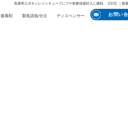
高透明エポキシレジンキューブにプチ歌舞伎揚封入に挑戦 【3/3】｜接
お問い
接着剤
製造請負/分注
ディスペンサー