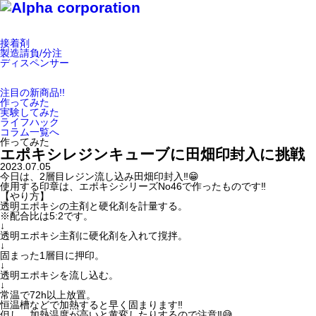
接着剤
製造請負/分注
ディスペンサー
注目の新商品!!
作ってみた
実験してみた
ライフハック
コラム一覧へ
作ってみた
エポキシレジンキューブに田畑印封入に挑戦 【
2023.07.05
今日は、2層目レジン流し込み田畑印封入‼️😁
使用する印章は、エポキシシリーズNo46で作ったものです‼️
【やり方】
透明エポキシの主剤と硬化剤を計量する。
※配合比は5:2です。
↓
透明エポキシ主剤に硬化剤を入れて撹拌。
↓
固まった1層目に押印。
↓
透明エポキシを流し込む。
↓
常温で72h以上放置。
恒温槽などで加熱すると早く固まります‼️
但し、加熱温度が高いと黄変したりするので注意‼️😅