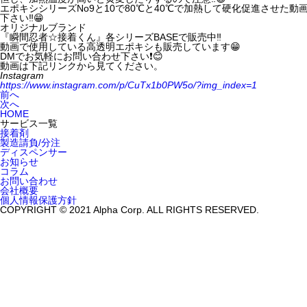
エポキシシリーズNo9と10で80℃と40℃で加熱して硬化促進させた
下さい‼️😁
オリジナルブランド
『瞬間忍者☆接着くん』各シリーズBASEで販売中‼️
動画で使用している高透明エポキシも販売しています😁
DMでお気軽にお問い合わせ下さい❗️😊
動画は下記リンクから見てください。
Instagram
https://www.instagram.com/p/CuTx1b0PW5o/?img_index=1
前へ
次へ
HOME
サービス一覧
接着剤
製造請負/分注
ディスペンサー
お知らせ
コラム
お問い合わせ
会社概要
個人情報保護方針
COPYRIGHT © 2021 Alpha Corp. ALL RIGHTS RESERVED.