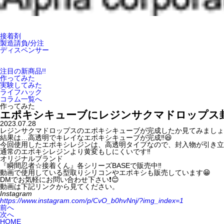
接着剤
製造請負/分注
ディスペンサー
注目の新商品!!
作ってみた
実験してみた
ライフハック
コラム一覧へ
作ってみた
エポキシキューブにレジンサクマドロップス封
2023.07.28
レジンサクマドロップスのエポキシキューブが完成したか見てみましょう‼
結果は…高透明でキレイなエポキシキューブが完成‼️😆
今回使用したエポキシレジンは、高透明タイプなので、封入物が引き立ち
通常のエポキシレジンより黄変もしにくいです‼️
オリジナルブランド
『瞬間忍者☆接着くん』各シリーズBASEで販売中‼️
動画で使用している型取りシリコンやエポキシも販売しています😁
DMでお気軽にお問い合わせ下さい❗️😊
動画は下記リンクから見てください。
Instagram
https://www.instagram.com/p/CvO_b0hvNnj/?img_index=1
前へ
次へ
HOME