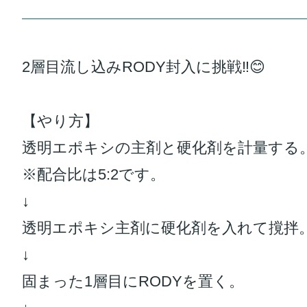
2層目流し込みRODY封入に挑戦‼️😊
【やり方】
透明エポキシの主剤と硬化剤を計量する
※配合比は5:2です。
↓
透明エポキシ主剤に硬化剤を入れて撹拌
↓
固まった1層目にRODYを置く。