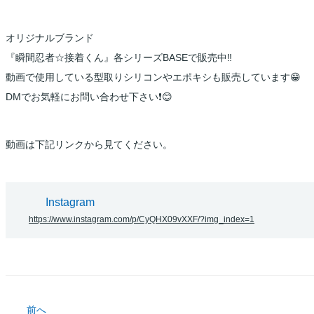
オリジナルブランド
『瞬間忍者☆接着くん』各シリーズBASEで販売中‼️
動画で使用している型取りシリコンやエポキシも販売しています😁
DMでお気軽にお問い合わせ下さい❗️😊
動画は下記リンクから見てください。
Instagram
https://www.instagram.com/p/CyQHX09vXXF/?img_index=1
前へ