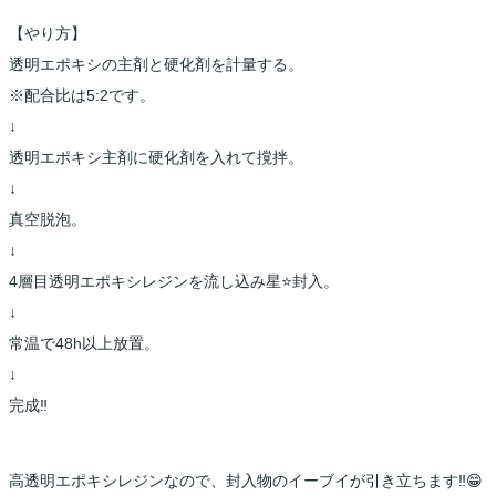
【やり方】
透明エポキシの主剤と硬化剤を計量する。
※配合比は5:2です。
↓
透明エポキシ主剤に硬化剤を入れて撹拌。
↓
真空脱泡。
↓
4層目透明エポキシレジンを流し込み星⭐️封入。
↓
常温で48h以上放置。
↓
完成‼️
高透明エポキシレジンなので、封入物のイーブイが引き立ちます‼️😁