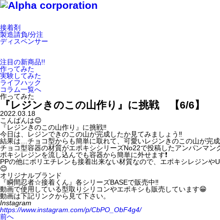
接着剤
製造請負/分注
ディスペンサー
注目の新商品!!
作ってみた
実験してみた
ライフハック
コラム一覧へ
作ってみた
『レジンきのこの山作り』に挑戦 【6/6】
2022.03.18
こんばんは😊
『レジンきのこの山作り』に挑戦‼️
今日は、レジンできのこの山が完成したか見てみましょう‼️
結果は…チョコ型からも簡単に取れて、可愛いレジンきのこの山が完成‼️
チョコ型容器の材質がエポキシシリーズNo22で投稿したアンパンマン
ポキシレジンを流し込んでも容器から簡単に外せます❗️
PPの他にポリエチレンも接着出来ない材質なので、エポキシレジンやUV
😊
オリジナルブランド
『瞬間忍者☆接着くん』各シリーズBASEで販売中‼️
動画で使用している型取りシリコンやエポキシも販売しています😁
動画は下記リンクから見て下さい。
Instagram
https://www.instagram.com/p/CbPO_ObF4g4/
前へ