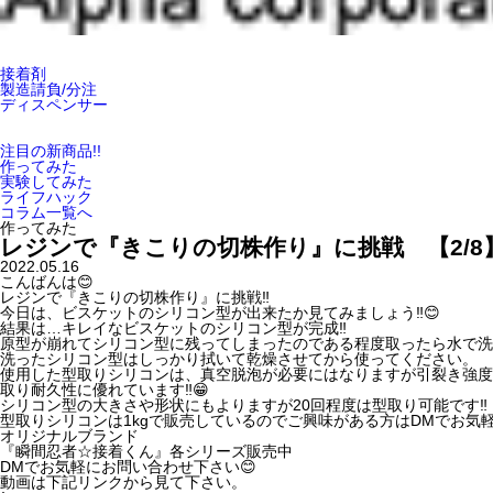
接着剤
製造請負/分注
ディスペンサー
注目の新商品!!
作ってみた
実験してみた
ライフハック
コラム一覧へ
作ってみた
レジンで『きこりの切株作り』に挑戦 【2/8
2022.05.16
こんばんは😊
レジンで『きこりの切株作り』に挑戦‼️
今日は、ビスケットのシリコン型が出来たか見てみましょう‼️😊
結果は…キレイなビスケットのシリコン型が完成‼️
原型が崩れてシリコン型に残ってしまったのである程度取ったら水で洗っ
洗ったシリコン型はしっかり拭いて乾燥させてから使ってください。
使用した型取りシリコンは、真空脱泡が必要にはなりますが引裂き強度
取り耐久性に優れています‼️😁
シリコン型の大きさや形状にもよりますが20回程度は型取り可能です‼️
型取りシリコンは1kgで販売しているのでご興味がある方はDMでお気軽に
オリジナルブランド
『瞬間忍者☆接着くん』各シリーズ販売中
DMでお気軽にお問い合わせ下さい😊
動画は下記リンクから見て下さい。