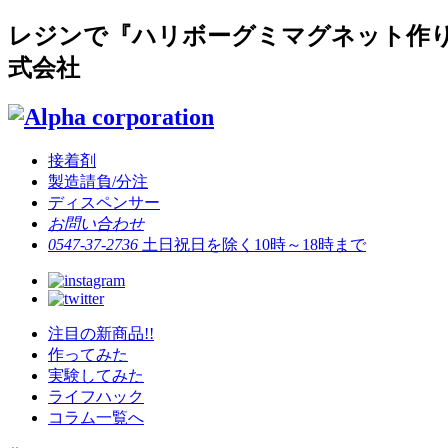
レジンで『ハリボーグミマグネット作り
式会社
接着剤
製造請負/分注
ディスペンサー
お問い合わせ
0547-37-2736
土日祝日を除く10時～18時まで
注目の新商品!!
作ってみた
実験してみた
ライフハック
コラム一覧へ