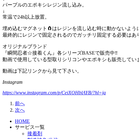
パープルのエポキシレジン流し込み。
↓
常温で24h以上放置。
埋め込むマグネット🧲はレジンを流し込む時に動かないように
最終的にレジンで固定されるのでガッチリ固定する必要はあり
オリジナルブランド
『瞬間忍者☆接着くん』各シリーズBASEで販売中‼️
動画で使用している型取りシリコンやエポキシも販売していま
動画は下記リンクから見て下さい。
Instagram
https://www.instagram.com/p/CeiXOHblAYB/?hl=ja
前へ
次へ
HOME
サービス一覧
接着剤