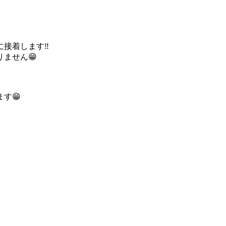
接着します‼️
ません😁
す😁