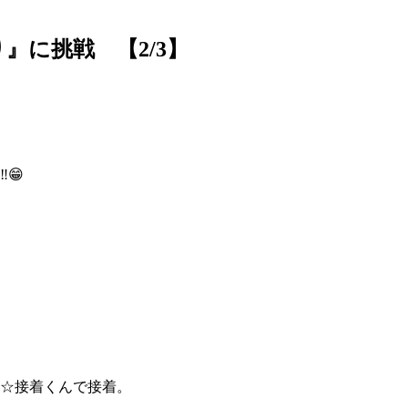
に挑戦 【2/3】
😁
者☆接着くんで接着。