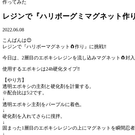
作ってみた
レジンで『ハリボーグミマグネット作り』
2022.06.08
こんばんは😊
レジンで『ハリボーマグネット🧲作り』に挑戦‼️
今日は、2層目のエポキシレジンを流し込みマグネット🧲封入‼️
使用するエポキシは24h硬化タイプ‼️
【やり方】
透明エポキシの主剤と硬化剤を計量する。
※配合比は5:2です。
↓
透明エポキシ主剤をパープルに着色。
↓
硬化剤を入れてさらに撹拌。
↓
固まった1層目のエポキシレジンの上にマグネットを瞬間忍
↓