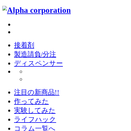
接着剤
製造請負/分注
ディスペンサー
注目の新商品!!
作ってみた
実験してみた
ライフハック
コラム一覧へ