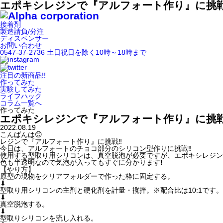
エポキシレジンで『アルフォート作り』に挑戦
接着剤
製造請負/分注
ディスペンサー
お問い合わせ
0547-37-2736
土日祝日を除く10時～18時まで
注目の新商品!!
作ってみた
実験してみた
ライフハック
コラム一覧へ
作ってみた
エポキシレジンで『アルフォート作り』に挑戦 
2022.08.19
こんばんは😊
レジンで『アルフォート作り』に挑戦‼️
今日は、アルフォートのチョコ部分のシリコン型作りに挑戦‼️
使用する型取り用シリコンは、真空脱泡が必要ですが、エポキシレジンの
色も半透明なので気泡が入ってもすぐに分かります❗️
【やり方】
原型の現物をクリアフォルダーで作った枠に固定する。
⬇︎
型取り用シリコンの主剤と硬化剤を計量・撹拌。※配合比は10:1です。
⬇︎
真空脱泡する。
⬇︎
型取りシリコンを流し入れる。