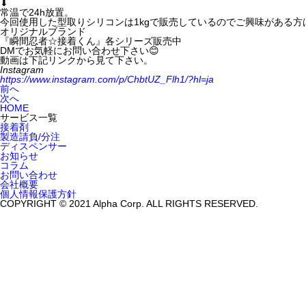
⬇︎
常温で24h放置。
今回使用した型取りシリコンは1kgで販売しているのでご興味がある方は
オリジナルブランド
『瞬間忍者☆接着くん』各シリーズ販売中
DMでお気軽にお問い合わせ下さい😊
動画は下記リンクから見て下さい。
Instagram
https://www.instagram.com/p/ChbtUZ_Flh1/?hl=ja
前へ
次へ
HOME
サービス一覧
接着剤
製造請負/分注
ディスペンサー
お知らせ
コラム
お問い合わせ
会社概要
個人情報保護方針
COPYRIGHT © 2021 Alpha Corp. ALL RIGHTS RESERVED.