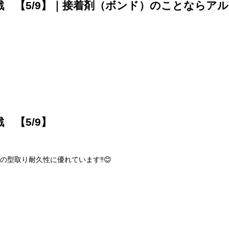
 【5/9】｜接着剤（ボンド）のことならア
【5/9】
型取り耐久性に優れています‼️😊