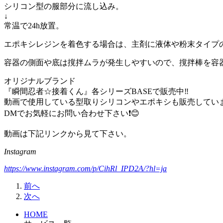
シリコン型の服部分に流し込み。
↓
常温で24h放置。
エポキシレジンを着色する場合は、主剤に液体や粉末タイプの
容器の側面や底は撹拌ムラが発生しやすいので、撹拌棒を容器
オリジナルブランド
『瞬間忍者☆接着くん』各シリーズBASEで販売中‼️
動画で使用している型取りシリコンやエポキシも販売していま
DMでお気軽にお問い合わせ下さい❗️😊
動画は下記リンクから見て下さい。
Instagram
https://www.instagram.com/p/CihRl_IPD2A/?hl=ja
前へ
次へ
HOME