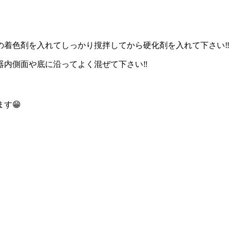
着色剤を入れてしっかり撹拌してから硬化剤を入れて下さい‼️
内側面や底に沿ってよく混ぜて下さい‼️
す😁