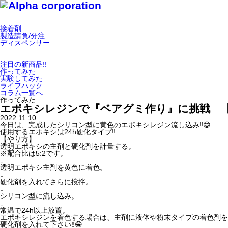
接着剤
製造請負/分注
ディスペンサー
注目の新商品!!
作ってみた
実験してみた
ライフハック
コラム一覧へ
作ってみた
エポキシレジンで『ベアグミ作り』に挑戦 【3
2022.11.10
今日は、完成したシリコン型に黄色のエポキシレジン流し込み‼️😁
使用するエポキシは24h硬化タイプ‼️
【やり方】
透明エポキシの主剤と硬化剤を計量する。
※配合比は5:2です。
↓
透明エポキシ主剤を黄色に着色。
↓
硬化剤を入れてさらに撹拌。
↓
シリコン型に流し込み。
↓
常温で24h以上放置。
エポキシレジンを着色する場合は、主剤に液体や粉末タイプの着色剤を
硬化剤を入れて下さい‼️😁