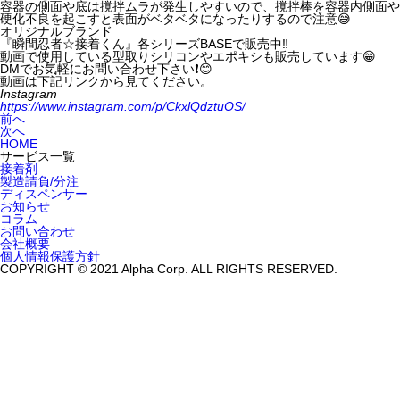
容器の側面や底は撹拌ムラが発生しやすいので、撹拌棒を容器内側面や底
硬化不良を起こすと表面がベタベタになったりするので注意😅
オリジナルブランド
『瞬間忍者☆接着くん』各シリーズBASEで販売中‼️
動画で使用している型取りシリコンやエポキシも販売しています😁
DMでお気軽にお問い合わせ下さい❗️😊
動画は下記リンクから見てください。
Instagram
https://www.instagram.com/p/CkxlQdztuOS/
前へ
次へ
HOME
サービス一覧
接着剤
製造請負/分注
ディスペンサー
お知らせ
コラム
お問い合わせ
会社概要
個人情報保護方針
COPYRIGHT © 2021 Alpha Corp. ALL RIGHTS RESERVED.