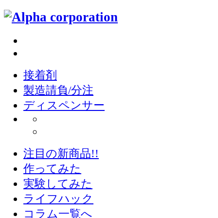
接着剤
製造請負/分注
ディスペンサー
注目の新商品!!
作ってみた
実験してみた
ライフハック
コラム一覧へ