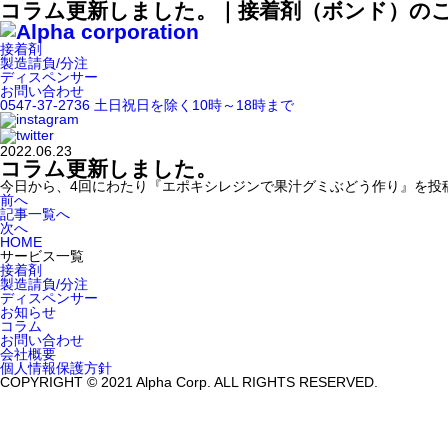
コラム更新しました。｜接着剤（ボンド）の
接着剤
製造請負/分注
ディスペンサー
お問い合わせ
0547-37-2736
土日祝日を除く10時～18時まで
2022.06.23
コラム更新しました。
今日から、4回にわたり『エポキシレジンで果汁グミぶどう作り』を投
前へ
記事一覧へ
次へ
HOME
サービス一覧
接着剤
製造請負/分注
ディスペンサー
お知らせ
コラム
お問い合わせ
会社概要
個人情報保護方針
COPYRIGHT © 2021 Alpha Corp. ALL RIGHTS RESERVED.