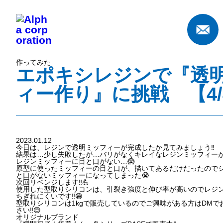
作ってみた
エポキシレジンで『透
ィー作り』に挑戦 【4/
2023.01.12
今日は、レジンで透明ミッフィーが完成したか見てみましょう‼️
結果は…少し失敗したが…バリがなくキレイなレジンミッフィーが完
レジンミッフィーに目と口がない…😱
原型に使ったミッフィーの目と口が、描いてあるだけだったので
と口がないミッフィーになってしまった😭
次回リベンジします‼️💪
使用した型取りシリコンは、引裂き強度と伸び率が高いのでレジ
ちぎれにくいです‼️😁
型取りシリコンは1kgで販売しているのでご興味がある方はDMで
さい‼️😊
オリジナルブランド