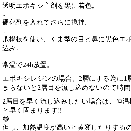
透明エポキシ主剤を黒に着色。
↓
硬化剤を入れてさらに撹拌。
↓
爪楊枝を使い、くま型の目と鼻に黒色エ
込み。
↓
常温で24h放置。
エポキシレジンの場合、2層にする為に1
まらないと2層目を流し込めないので時間
2層目を早く流し込みしたい場合は、恒温
と早く固まります‼️
😁
但し、加熱温度が高いと黄変したりするので