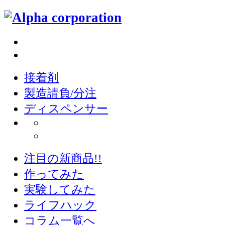
接着剤
製造請負/分注
ディスペンサー
注目の新商品!!
作ってみた
実験してみた
ライフハック
コラム一覧へ