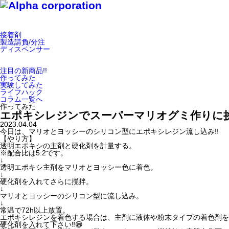
接着剤
製造請負/分注
ディスペンサー
注目の新商品!!
作ってみた
実験してみた
ライフハック
コラム一覧へ
作ってみた
エポキシレジンでスーパーマリオグミ作りに挑
2023.04.04
今日は、マリオとヨッシーのシリコン型にエポキシレジン流し込み‼️
【やり方】
透明エポキシの主剤と硬化剤を計量する。
※配合比は5:2です。
↓
透明エポキシ主剤をマリオとヨッシー色に着色。
↓
硬化剤を入れてさらに撹拌。
↓
マリオとヨッシーのシリコン型に流し込み。
↓
常温で72h以上放置。
エポキシレジンを着色する場合は、主剤に液体や粉末タイプの着色剤を
硬化剤を入れて下さい‼️😁