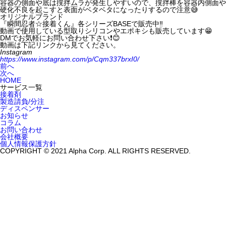
容器の側面や底は撹拌ムラが発生しやすいので、撹拌棒を容器内側面や底
硬化不良を起こすと表面がベタベタになったりするので注意😅
オリジナルブランド
『瞬間忍者☆接着くん』各シリーズBASEで販売中‼️
動画で使用している型取りシリコンやエポキシも販売しています😁
DMでお気軽にお問い合わせ下さい❗️😊
動画は下記リンクから見てください。
Instagram
https://www.instagram.com/p/Cqm337brxI0/
前へ
次へ
HOME
サービス一覧
接着剤
製造請負/分注
ディスペンサー
お知らせ
コラム
お問い合わせ
会社概要
個人情報保護方針
COPYRIGHT © 2021 Alpha Corp. ALL RIGHTS RESERVED.