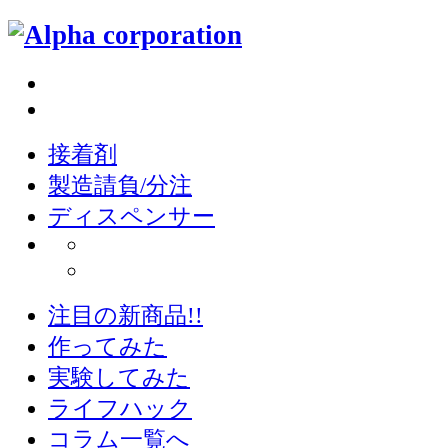
接着剤
製造請負/分注
ディスペンサー
注目の新商品!!
作ってみた
実験してみた
ライフハック
コラム一覧へ