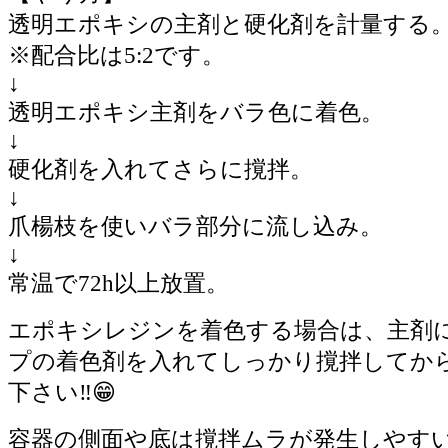
透明エポキシの主剤と硬化剤を計量する
※配合比は5:2です。
↓
透明エポキシ主剤をバラ色に着色。
↓
硬化剤を入れてさらに撹拌。
↓
爪楊枝を使いバラ部分に流し込み。
↓
常温で72h以上放置。
エポキシレジンを着色する場合は、主剤
プの着色剤を入れてしっかり撹拌してか
下さい‼️😁
容器の側面や底は撹拌ムラが発生しやす