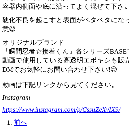
容器内側面や底に沿ってよく混ぜて下さい‼
硬化不良を起こすと表面がベタベタにな
意😅
オリジナルブランド
『瞬間忍者☆接着くん』各シリーズBASEで
動画で使用している高透明エポキシも販売
DMでお気軽にお問い合わせ下さい❗️😊
動画は下記リンクから見てください。
Instagram
https://www.instagram.com/p/CssuZeXvIX9/
前へ