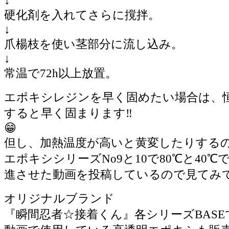
↓
硬化剤を入れてさらに撹拌。
↓
爪楊枝を使い茎部分に流し込み。
↓
常温で72h以上放置。
エポキシレジンを早く固めたい場合は、
すると早く固まります‼️
😁
但し、加熱温度が高いと黄変したりするので
エポキシシリーズNo9と10で80℃と40
進させた動画を投稿しているので見てみて下
オリジナルブランド
『瞬間忍者☆接着くん』各シリーズBASEで