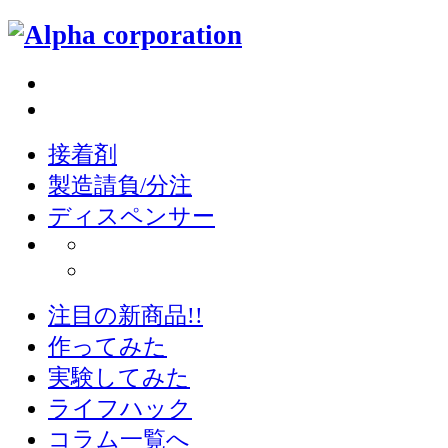
接着剤
製造請負/分注
ディスペンサー
注目の新商品!!
作ってみた
実験してみた
ライフハック
コラム一覧へ