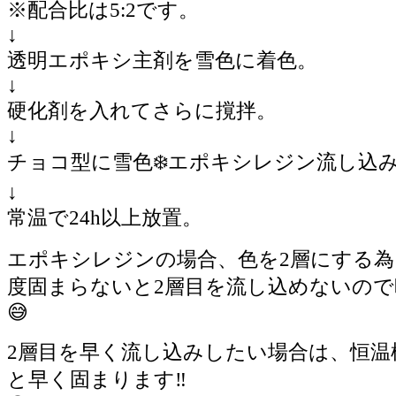
※配合比は5:2です。
↓
透明エポキシ主剤を雪色に着色。
↓
硬化剤を入れてさらに撹拌。
↓
チョコ型に雪色❄️エポキシレジン流し込
↓
常温で24h以上放置。
エポキシレジンの場合、色を2層にする為
度固まらないと2層目を流し込めないの
😅
2層目を早く流し込みしたい場合は、恒温
と早く固まります‼️