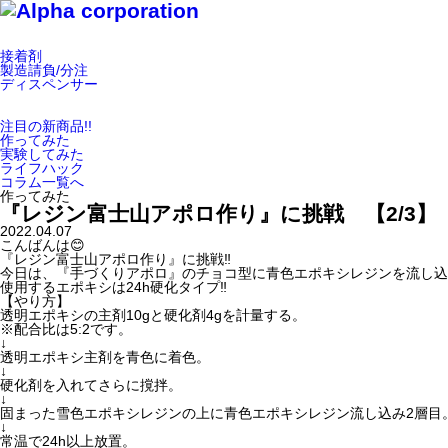
接着剤
製造請負/分注
ディスペンサー
注目の新商品!!
作ってみた
実験してみた
ライフハック
コラム一覧へ
作ってみた
『レジン富士山アポロ作り』に挑戦 【2/3】
2022.04.07
こんばんは😊
『レジン富士山アポロ作り』に挑戦‼️
今日は、『手づくりアポロ』のチョコ型に青色エポキシレジンを流し込み
使用するエポキシは24h硬化タイプ‼️
【やり方】
透明エポキシの主剤10gと硬化剤4gを計量する。
※配合比は5:2です。
↓
透明エポキシ主剤を青色に着色。
↓
硬化剤を入れてさらに撹拌。
↓
固まった雪色エポキシレジンの上に青色エポキシレジン流し込み2層目
↓
常温で24h以上放置。