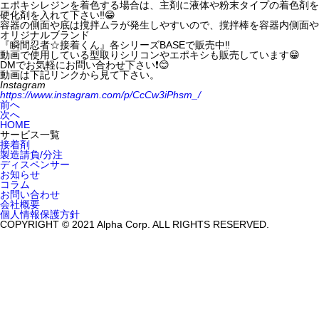
エポキシレジンを着色する場合は、主剤に液体や粉末タイプの着色剤を
硬化剤を入れて下さい‼️😁
容器の側面や底は撹拌ムラが発生しやすいので、撹拌棒を容器内側面や底
オリジナルブランド
『瞬間忍者☆接着くん』各シリーズBASEで販売中‼️
動画で使用している型取りシリコンやエポキシも販売しています😁
DMでお気軽にお問い合わせ下さい❗️😊
動画は下記リンクから見て下さい。
Instagram
https://www.instagram.com/p/CcCw3iPhsm_/
前へ
次へ
HOME
サービス一覧
接着剤
製造請負/分注
ディスペンサー
お知らせ
コラム
お問い合わせ
会社概要
個人情報保護方針
COPYRIGHT © 2021 Alpha Corp. ALL RIGHTS RESERVED.