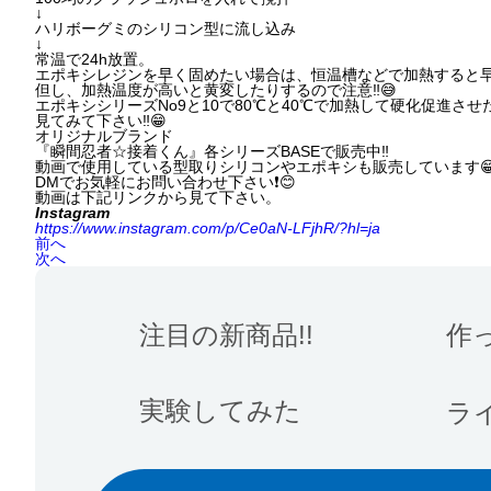
↓
ハリボーグミのシリコン型に流し込み
↓
常温で24h放置。
エポキシレジンを早く固めたい場合は、恒温槽などで加熱すると早
但し、加熱温度が高いと黄変したりするので注意‼️😅
エポキシシリーズNo9と10で80℃と40℃で加熱して硬化促進さ
見てみて下さい‼️😁
オリジナルブランド
『瞬間忍者☆接着くん』各シリーズBASEで販売中‼️
動画で使用している型取りシリコンやエポキシも販売しています
DMでお気軽にお問い合わせ下さい❗️😊
動画は下記リンクから見て下さい。
Instagram
https://www.instagram.com/p/Ce0aN-LFjhR/?hl=ja
前へ
次へ
注目の新商品!!
作
実験してみた
ラ