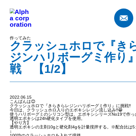
作ってみた
クラッシュホロで『き
ジンハリボーグミ作り
戦 【1/2】
2022.06.15
こんばんは😊
クラッシュホロで『きらきらレジンハリボーグミ作り』に挑戦‼️
今日は、クラッシュホロ入りのエポキシレジン流し込み‼️😁
使うハリボーグミのシリコン型は、エポキシシリーズNo19で作った
透明エポキシは24h硬化タイプを使用。
【やり方】
透明エポキシの主剤10gと硬化剤4gを計量撹拌する。※配合比は5:
↓
100均のクラッシュホロを入れて撹拌