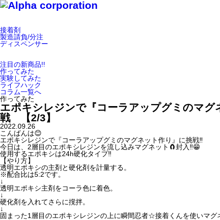
接着剤
製造請負/分注
ディスペンサー
注目の新商品!!
作ってみた
実験してみた
ライフハック
コラム一覧へ
作ってみた
エポキシレジンで『コーラアップグミのマグ
戦 【2/3】
2022.09.26
こんばんは😊
エポキシレジンで『コーラアップグミのマグネット作り』に挑戦‼️
今日は、2層目のエポキシレジンを流し込みマグネット🧲封入‼️😁
使用するエポキシは24h硬化タイプ‼️
【やり方】
透明エポキシの主剤と硬化剤を計量する。
※配合比は5:2です。
↓
透明エポキシ主剤をコーラ色に着色。
↓
硬化剤を入れてさらに撹拌。
↓
固まった1層目のエポキシレジンの上に瞬間忍者☆接着くんを使いマグ