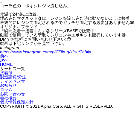
↓
コーラ色のエポキシレジン流し込み。
↓
常温で24h以上放置。
埋め込むマグネット🧲は、レジンを流し込む時に動かないように接着しま
最終的にレジンで固定されるのでガッチリ固定する必要はありません
オリジナルブランド
『瞬間忍者☆接着くん』各シリーズBASEで販売中‼️
動画で使用している型取りシリコンやエポキシも販売しています😁
DMでお気軽にお問い合わせ下さい❗️😊
動画は下記リンクから見て下さい。
Instagram
https://www.instagram.com/p/Ci9lp-gA1su/?hl=ja
前へ
次へ
HOME
サービス一覧
接着剤
製造請負/分注
ディスペンサー
お知らせ
コラム
お問い合わせ
会社概要
個人情報保護方針
COPYRIGHT © 2021 Alpha Corp. ALL RIGHTS RESERVED.