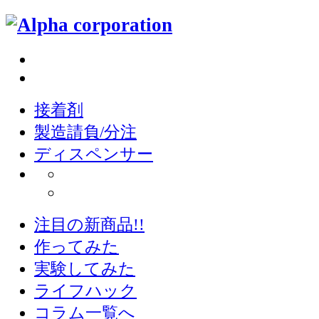
接着剤
製造請負/分注
ディスペンサー
注目の新商品!!
作ってみた
実験してみた
ライフハック
コラム一覧へ